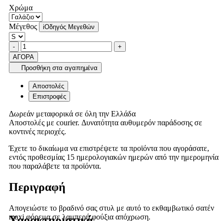
Χρώμα
Μέγεθος
i
Οδηγός Μεγεθών
Ποσότητα
product.increase.quantity
product.decrease.quantity
-
+
ΑΓΟΡΑ
Προσθήκη στα αγαπημένα
Αποστολές
Επιστροφές
Δωρεάν μεταφορικά σε όλη την Ελλάδα
Αποστολές με courier. Δυνατότητα αυθυμερόν παράδοσης σε
κοντινές περιοχές.
Έχετε το δικαίωμα να επιστρέψετε τα προϊόντα που αγοράσατε,
εντός προθεσμίας 15 ημερολογιακών ημερών από την ημερομηνία
που παραλάβετε τα προϊόντα.
Περιγραφή
Απογειώστε το βραδινό σας στυλ με αυτό το εκθαμβωτικό σατέν
maxi φόρεμα σε λαμπερή φούξια απόχρωση.
Χαρακτηριστικά