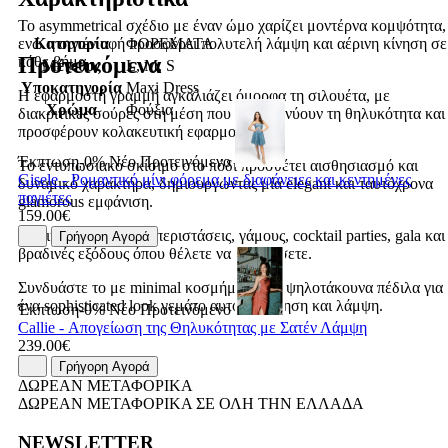
Το asymmetrical σχέδιο με έναν ώμο χαρίζει μοντέρνα κομψότητα,
Κατηγορία
ΦΟΡΕΜΑΤΑ
ενώ η σατέν υφή προσφέρει πολυτελή λάμψη και αέρινη κίνηση σε
Προτεινόμενα
κάθε βήμα.
Μέγεθος
L, M, S
Υποκατηγορία
Maxi Dress
Η εφαρμοστή γραμμή αγκαλιάζει όμορφα τη σιλουέτα, με
Χρώμα
Φούξια
διακριτικές σούρες στη μέση που αναδεικνύουν τη θηλυκότητα και
προσφέρουν κολακευτική εφαρμογή.
Έκπτωση-0%
Νέο
Προτεινόμενο
Το εντυπωσιακό σκίσιμο στο πόδι προσθέτει αισθησιασμό και
Gisele - Ρομαντικό μίνι φόρεμα με διαφάνειες και κεντημένες
δυναμικό χαρακτήρα, δημιουργώντας μία elegant και ταυτόχρονα
παγιέτες
glamorous εμφάνιση.
159.00€
Ιδανικό για επίσημες περιστάσεις, γάμους, cocktail parties, gala και
Γρήγορη Αγορά
βραδινές εξόδους όπου θέλετε να ξεχωρίσετε.
Συνδυάστε το με minimal κοσμήματα και ψηλοτάκουνα πέδιλα για
ένα sophisticated look γεμάτο αυτοπεποίθηση και λάμψη.
Έκπτωση-0%
Νέο
Προτεινόμενο
Callie - Απογείωση της Θηλυκότητας με Σατέν Λάμψη
239.00€
Γρήγορη Αγορά
ΔΩΡΕΑΝ ΜΕΤΑΦΟΡΙΚΑ
ΔΩΡΕΑΝ ΜΕΤΑΦΟΡΙΚΑ ΣΕ ΟΛΗ ΤΗΝ ΕΛΛΑΔΑ
NEWSLETTER