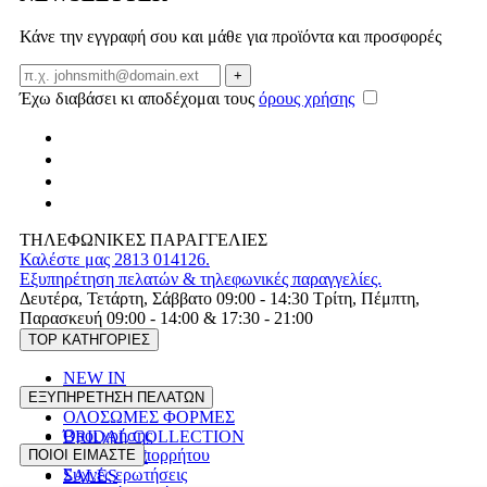
Κάνε την εγγραφή σου και μάθε για προϊόντα και προσφορές
Email
+
Έχω διαβάσει κι αποδέχομαι τους
όρους χρήσης
ΤΗΛΕΦΩΝΙΚΕΣ ΠΑΡΑΓΓΕΛΙΕΣ
Καλέστε μας 2813 014126.
Εξυπηρέτηση πελατών & τηλεφωνικές παραγγελίες.
Δευτέρα, Τετάρτη, Σάββατο 09:00 - 14:30 Τρίτη, Πέμπτη,
Παρασκευή 09:00 - 14:00 & 17:30 - 21:00
TOP ΚΑΤΗΓΟΡΙΕΣ
NEW IN
ΦΟΡΕΜΑΤΑ
ΕΞΥΠΗΡΕΤΗΣΗ ΠΕΛΑΤΩΝ
ΟΛΟΣΩΜΕΣ ΦΟΡΜΕΣ
Όροι χρήσης
BRIDAL COLLECTION
Πολιτική Απορρήτου
ΠΟΙΟΙ ΕΙΜΑΣΤΕ
PLUS SIZE
Συχνές ερωτήσεις
SALES