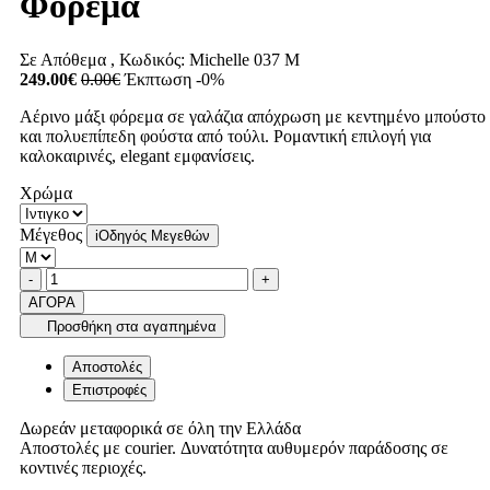
Φόρεμα
Σε Απόθεμα
, Κωδικός:
Michelle 037 M
249.00€
0.00€
Έκπτωση -0%
Αέρινο μάξι φόρεμα σε γαλάζια απόχρωση με κεντημένο μπούστο
και πολυεπίπεδη φούστα από τούλι. Ρομαντική επιλογή για
καλοκαιρινές, elegant εμφανίσεις.
Χρώμα
Μέγεθος
i
Οδηγός Μεγεθών
Ποσότητα
product.increase.quantity
product.decrease.quantity
-
+
ΑΓΟΡΑ
Προσθήκη στα αγαπημένα
Αποστολές
Επιστροφές
Δωρεάν μεταφορικά σε όλη την Ελλάδα
Αποστολές με courier. Δυνατότητα αυθυμερόν παράδοσης σε
κοντινές περιοχές.