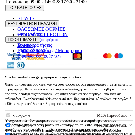
Παρασκευή 09:00 - 14:00 & 17:30 - 21:00
TOP ΚΑΤΗΓΟΡΙΕΣ
NEW IN
ΦΟΡΕΜΑΤΑ
ΕΞΥΠΗΡΕΤΗΣΗ ΠΕΛΑΤΩΝ
ΟΛΟΣΩΜΕΣ ΦΟΡΜΕΣ
Όροι χρήσης
BRIDAL COLLECTION
Πολιτική Απορρήτου
ΠΟΙΟΙ ΕΙΜΑΣΤΕ
PLUS SIZE
Συχνές ερωτήσεις
SALES
Εταιρικό προφίλ
Τρόποι Αποστολής / Μεταφορικά
Επικοινωνία
Επιστροφές προϊόντων
© 2026
Tsainisfashion.gr,
All rights reserved
Στο tsainisfashion.gr χρησιμοποιούμε cookies!
Designed & developed by
NETMECHANICS
Tsainisfashion.gr, Καλοκαιρινού 57 71202,
Χρησιμοποιούμε cookies, για να σου προσφέρουμε προσωποποιημένη εμπειρία
Ηράκλειο | info@tsainisfashion.gr | 2813 014126
περιήγησης. Κάνε «κλικ» στο κουμπί «Αποδοχή όλων» και βοήθησέ μας να
προσαρμόσουμε τις προτάσεις μας αποκλειστικά στο περιεχόμενο που σε
Καλάθι Αγορών
×
ενδιαφέρει. Εναλλακτικά κλίκαρε αυτά που θες και πάτα «Αποδοχή επιλογών»!
«Εδώ» θα βρεις όλες τις πληροφορίες που χρειάζεσαι.
Βάλε κάτι στο καλάθι σου
Στο tsainisfashion.gr χρησιμοποιούμε cookies!
Μάθε Περισσότερα
Αναγκαία
Υποχρεωτικά - δεν μπορείτε να μην επιλέξετε. Τα απαραίτητα cookies
επιτρέπουν την εκτέλεση βασικών λειτουργιών του site, όπως την προσθήκη
Μάθε Περισσότερα
Στατιστικά
προϊόντων στο καλάθι την ηλεκτρονική πληρωμή και την αποθήκευση
Τα στατιστικά cookies ή analytics cookies είναι υποσύνολο των cookies
προϊόντων στη wish-list. Χωρίς αυτά πλήττεται άμεσα η ομαλή λειτουργία του e-