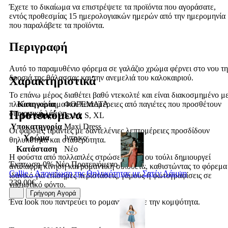
Έχετε το δικαίωμα να επιστρέψετε τα προϊόντα που αγοράσατε,
εντός προθεσμίας 15 ημερολογιακών ημερών από την ημερομηνία
που παραλάβετε τα προϊόντα.
Περιγραφή
Αυτό το παραμυθένιο φόρεμα σε γαλάζιο χρώμα φέρνει στο νου τη
δροσιά της θάλασσας και την ανεμελιά του καλοκαιριού.
Χαρακτηριστικά
Το επάνω μέρος διαθέτει βαθύ ντεκολτέ και είναι διακοσμημένο μ
Κατηγορία
ΦΟΡΕΜΑΤΑ
πλούσιο κέντημα και λεπτομέρειες από παγιέτες που προσθέτουν
Προτεινόμενα
διακριτική λάμψη.
Μέγεθος
L, M, S, XL
Υποκατηγορία
Maxi Dress
Οι φαρδιές τιράντες με δαντελένιες λεπτομέρειες προσδίδουν
Χρώμα
Ιντιγκο
θηλυκότητα και σταθερότητα.
Κατάσταση
Νέο
Η φούστα από πολλαπλές στρώσεις αέρινου τούλι δημιουργεί
Έκπτωση-0%
Νέο
Προτεινόμενο
ανάλαφρη κίνηση και ρομαντική σιλουέτα, καθιστώντας το φόρεμα
Callie - Απογείωση της Θηλυκότητας με Σατέν Λάμψη
ιδανικό για επίσημες περιστάσεις, γάμους ή φωτογραφίσεις σε
239.00€
νησιωτικό φόντο.
Γρήγορη Αγορά
Ένα look που παντρεύει το ρομαντισμό με την κομψότητα.