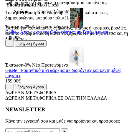
πόδι προσθέτει μια πινελιά αισθησιασμού και κίνησης.
Υποκατηγορία
Maxi Dress
Χρώμα
Κοραλί, Σάπιο Μήλο
Το αέρινο ύφασμά του λαμπυρίζει διακριτικά στο φως,
δημιουργώντας μια αύρα πολυτέλειας.
Έκπτωση-0%
Νέο
Προτεινόμενο
Ιδανικό για καλοκαιρινές δεξιώσεις, γάμους ή κοσμικές βραδιές,
Callie - Απογείωση της Θηλυκότητας με Σατέν Λάμψη
αυτό το φόρεμα θα σας κάνει να ξεχωρίσετε με τη φινέτσα και τη
239.00€
λάμψη του.
Γρήγορη Αγορά
Έκπτωση-0%
Νέο
Προτεινόμενο
Gisele - Ρομαντικό μίνι φόρεμα με διαφάνειες και κεντημένες
παγιέτες
159.00€
Γρήγορη Αγορά
ΔΩΡΕΑΝ ΜΕΤΑΦΟΡΙΚΑ
ΔΩΡΕΑΝ ΜΕΤΑΦΟΡΙΚΑ ΣΕ ΟΛΗ ΤΗΝ ΕΛΛΑΔΑ
NEWSLETTER
Κάνε την εγγραφή σου και μάθε για προϊόντα και προσφορές
Email
+