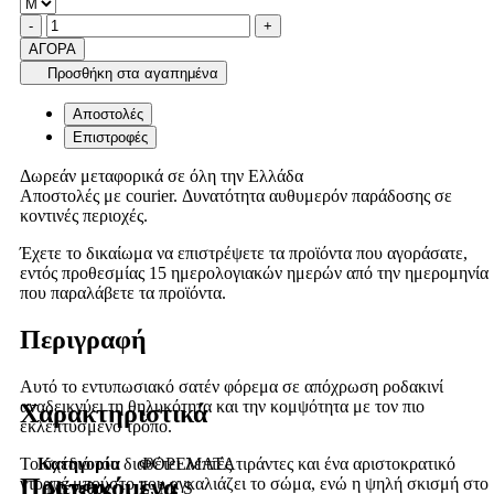
Ποσότητα
product.increase.quantity
product.decrease.quantity
-
+
ΑΓΟΡΑ
Προσθήκη στα αγαπημένα
Αποστολές
Επιστροφές
Δωρεάν μεταφορικά σε όλη την Ελλάδα
Αποστολές με courier. Δυνατότητα αυθυμερόν παράδοσης σε
κοντινές περιοχές.
Έχετε το δικαίωμα να επιστρέψετε τα προϊόντα που αγοράσατε,
εντός προθεσμίας 15 ημερολογιακών ημερών από την ημερομηνία
που παραλάβετε τα προϊόντα.
Περιγραφή
Αυτό το εντυπωσιακό σατέν φόρεμα σε απόχρωση ροδακινί
αναδεικνύει τη θηλυκότητα και την κομψότητα με τον πιο
Χαρακτηριστικά
εκλεπτυσμένο τρόπο.
Κατηγορία
ΦΟΡΕΜΑΤΑ
Το σχέδιό του διαθέτει λεπτές τιράντες και ένα αριστοκρατικό
Προτεινόμενα
ντραπέ μπούστο που αγκαλιάζει το σώμα, ενώ η ψηλή σκισμή στο
Μέγεθος
L, M, S