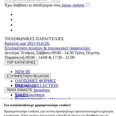
Έχω διαβάσει κι αποδέχομαι τους
όρους χρήσης
ΤΗΛΕΦΩΝΙΚΕΣ ΠΑΡΑΓΓΕΛΙΕΣ
Καλέστε μας 2813 014126.
Εξυπηρέτηση πελατών & τηλεφωνικές παραγγελίες.
Δευτέρα, Τετάρτη, Σάββατο 09:00 - 14:30 Τρίτη, Πέμπτη,
Παρασκευή 09:00 - 14:00 & 17:30 - 21:00
TOP ΚΑΤΗΓΟΡΙΕΣ
NEW IN
ΦΟΡΕΜΑΤΑ
ΕΞΥΠΗΡΕΤΗΣΗ ΠΕΛΑΤΩΝ
ΟΛΟΣΩΜΕΣ ΦΟΡΜΕΣ
Όροι χρήσης
BRIDAL COLLECTION
Πολιτική Απορρήτου
ΠΟΙΟΙ ΕΙΜΑΣΤΕ
PLUS SIZE
Συχνές ερωτήσεις
SALES
Εταιρικό προφίλ
Τρόποι Αποστολής / Μεταφορικά
Επικοινωνία
Επιστροφές προϊόντων
Στο tsainisfashion.gr χρησιμοποιούμε cookies!
Χρησιμοποιούμε cookies, για να σου προσφέρουμε προσωποποιημένη εμπειρία
περιήγησης. Κάνε «κλικ» στο κουμπί «Αποδοχή όλων» και βοήθησέ μας να