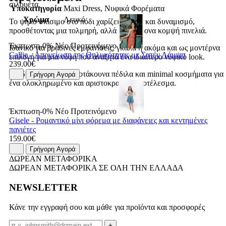
σιλουέτα.
Υποκατηγορία
Maxi Dress, Νυφικά Φορέματα
Χρώμα
Λευκό
Το ψηλό σκίσιμο στο πόδι χαρίζει κίνηση και δυναμισμό,
προσθέτοντας μια τολμηρή, αλλά ταυτόχρονα κομψή πινελιά.
Έκπτωση-0%
Νέο
Προτεινόμενο
Ιδανικό για βραδινές εμφανίσεις, γκαλά ή ακόμα και ως μοντέρνα
Callie - Απογείωση της Θηλυκότητας με Σατέν Λάμψη
επιλογή για μια νύφη που αναζητά ένα ιδιαίτερο νυφικό look.
239.00€
Συνδυάστε το με ψηλοτάκουνα πέδιλα και minimal κοσμήματα για
Γρήγορη Αγορά
ένα ολοκληρωμένο και αριστοκρατικό αποτέλεσμα.
Έκπτωση-0%
Νέο
Προτεινόμενο
Gisele - Ρομαντικό μίνι φόρεμα με διαφάνειες και κεντημένες
παγιέτες
159.00€
Γρήγορη Αγορά
ΔΩΡΕΑΝ ΜΕΤΑΦΟΡΙΚΑ
ΔΩΡΕΑΝ ΜΕΤΑΦΟΡΙΚΑ ΣΕ ΟΛΗ ΤΗΝ ΕΛΛΑΔΑ
NEWSLETTER
Κάνε την εγγραφή σου και μάθε για προϊόντα και προσφορές
Email
+