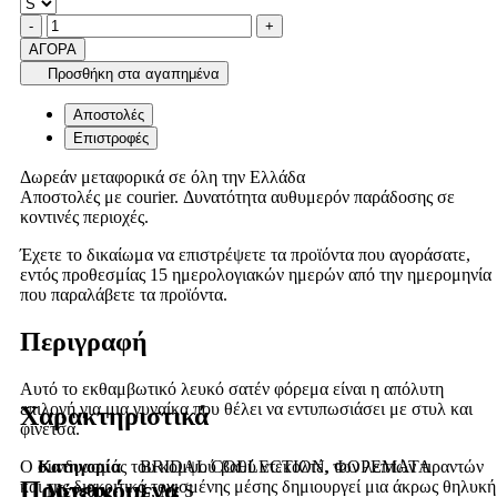
Ποσότητα
product.increase.quantity
product.decrease.quantity
-
+
ΑΓΟΡΑ
Προσθήκη στα αγαπημένα
Αποστολές
Επιστροφές
Δωρεάν μεταφορικά σε όλη την Ελλάδα
Αποστολές με courier. Δυνατότητα αυθυμερόν παράδοσης σε
κοντινές περιοχές.
Έχετε το δικαίωμα να επιστρέψετε τα προϊόντα που αγοράσατε,
εντός προθεσμίας 15 ημερολογιακών ημερών από την ημερομηνία
που παραλάβετε τα προϊόντα.
Περιγραφή
Αυτό το εκθαμβωτικό λευκό σατέν φόρεμα είναι η απόλυτη
επιλογή για μια γυναίκα που θέλει να εντυπωσιάσει με στυλ και
Χαρακτηριστικά
φινέτσα.
Κατηγορία
BRIDAL COLLECTION, ΦΟΡΕΜΑΤΑ
Ο συνδυασμός του κομψού βαθύ ντεκολτέ, των λεπτών τιραντών
Προτεινόμενα
και της διακριτικά τονισμένης μέσης δημιουργεί μια άκρως θηλυκή
Μέγεθος
L, M, S