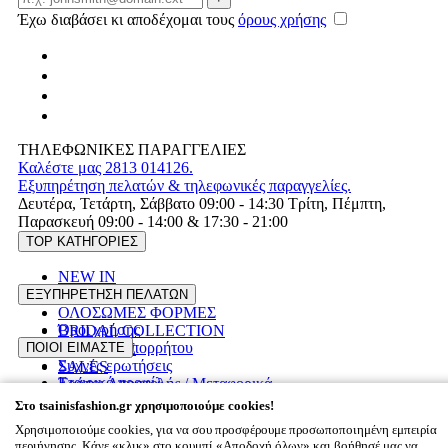
Έχω διαβάσει κι αποδέχομαι τους
όρους χρήσης
ΤΗΛΕΦΩΝΙΚΕΣ ΠΑΡΑΓΓΕΛΙΕΣ
Καλέστε μας 2813 014126.
Εξυπηρέτηση πελατών & τηλεφωνικές παραγγελίες.
Δευτέρα, Τετάρτη, Σάββατο 09:00 - 14:30 Τρίτη, Πέμπτη,
Παρασκευή 09:00 - 14:00 & 17:30 - 21:00
TOP ΚΑΤΗΓΟΡΙΕΣ
NEW IN
ΦΟΡΕΜΑΤΑ
ΕΞΥΠΗΡΕΤΗΣΗ ΠΕΛΑΤΩΝ
ΟΛΟΣΩΜΕΣ ΦΟΡΜΕΣ
Όροι χρήσης
BRIDAL COLLECTION
Πολιτική Απορρήτου
ΠΟΙΟΙ ΕΙΜΑΣΤΕ
PLUS SIZE
Συχνές ερωτήσεις
SALES
Εταιρικό προφίλ
Τρόποι Αποστολής / Μεταφορικά
Επικοινωνία
Επιστροφές προϊόντων
Στο tsainisfashion.gr χρησιμοποιούμε cookies!
Χρησιμοποιούμε cookies, για να σου προσφέρουμε προσωποποιημένη εμπειρία
περιήγησης. Κάνε «κλικ» στο κουμπί «Αποδοχή όλων» και βοήθησέ μας να