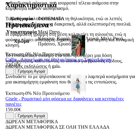
εκθαμβωτικό φόρεμα, που ισορροπεί τέλεια ανάμεσα στην
Χαρακτηριστικά
κομψότητα και τον αισθησιασμό.
Κατηγορία
ΦΟΡΕΜΑΤΑ
Το βαθύ ντεκολτέ αναδεικνύει τη θηλυκότητα, ενώ οι λεπτές
Προτεινόμενα
τιράντες προσθέτουν μια διακριτική, αλλά εκλεπτυσμένη πινελιά.
Μέγεθος
L, M, S
Υποκατηγορία
Maxi Dress
Η εφαρμοστή γραμμή στη μέση κολακεύει τη σιλουέτα, ενώ η
Κόκκινο, Κοραλί, Λαδί, Λευκό, Μπλε Ρουά,
φούστα πέφτει ανάλαφρα, δημιουργώντας μια αέρινη και δυναμική
Χρώμα
Πράσινο, Χρυσό
κίνηση.
Έκπτωση-0%
Νέο
Προτεινόμενο
Το εντυπωσιακό σκίσιμο στο πόδι προσφέρει μια δόση
Callie - Απογείωση της Θηλυκότητας με Σατέν Λάμψη
τολμηρότητας, καθιστώντας το ιδανικό για βραδινές εξόδους,
239.00€
επίσημες εκδηλώσεις ή gala.
Γρήγορη Αγορά
Συνδυάστε το με ψηλοτάκουνα πέδιλα και λαμπερά κοσμήματα για
μια ακαταμάχητη εμφάνιση που θα κλέψει τις εντυπώσεις.
Έκπτωση-0%
Νέο
Προτεινόμενο
Gisele - Ρομαντικό μίνι φόρεμα με διαφάνειες και κεντημένες
παγιέτες
159.00€
Γρήγορη Αγορά
ΔΩΡΕΑΝ ΜΕΤΑΦΟΡΙΚΑ
ΔΩΡΕΑΝ ΜΕΤΑΦΟΡΙΚΑ ΣΕ ΟΛΗ ΤΗΝ ΕΛΛΑΔΑ