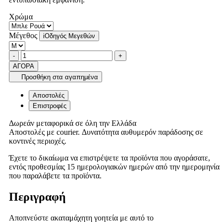
Χρώμα
Μέγεθος
i
Οδηγός Μεγεθών
Ποσότητα
product.increase.quantity
product.decrease.quantity
-
+
ΑΓΟΡΑ
Προσθήκη στα αγαπημένα
Αποστολές
Επιστροφές
Δωρεάν μεταφορικά σε όλη την Ελλάδα
Αποστολές με courier. Δυνατότητα αυθυμερόν παράδοσης σε
κοντινές περιοχές.
Έχετε το δικαίωμα να επιστρέψετε τα προϊόντα που αγοράσατε,
εντός προθεσμίας 15 ημερολογιακών ημερών από την ημερομηνία
που παραλάβετε τα προϊόντα.
Περιγραφή
Αποπνεύστε ακαταμάχητη γοητεία με αυτό το