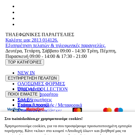
ΤΗΛΕΦΩΝΙΚΕΣ ΠΑΡΑΓΓΕΛΙΕΣ
Καλέστε μας 2813 014126.
Εξυπηρέτηση πελατών & τηλεφωνικές παραγγελίες.
Δευτέρα, Τετάρτη, Σάββατο 09:00 - 14:30 Τρίτη, Πέμπτη,
Παρασκευή 09:00 - 14:00 & 17:30 - 21:00
TOP ΚΑΤΗΓΟΡΙΕΣ
NEW IN
ΦΟΡΕΜΑΤΑ
ΕΞΥΠΗΡΕΤΗΣΗ ΠΕΛΑΤΩΝ
ΟΛΟΣΩΜΕΣ ΦΟΡΜΕΣ
Όροι χρήσης
BRIDAL COLLECTION
Πολιτική Απορρήτου
ΠΟΙΟΙ ΕΙΜΑΣΤΕ
PLUS SIZE
Συχνές ερωτήσεις
SALES
Εταιρικό προφίλ
Τρόποι Αποστολής / Μεταφορικά
Επικοινωνία
Επιστροφές προϊόντων
Στο tsainisfashion.gr χρησιμοποιούμε cookies!
Χρησιμοποιούμε cookies, για να σου προσφέρουμε προσωποποιημένη εμπειρία
© 2026
Tsainisfashion.gr,
All rights reserved
περιήγησης. Κάνε «κλικ» στο κουμπί «Αποδοχή όλων» και βοήθησέ μας να
Designed & developed by
NETMECHANICS