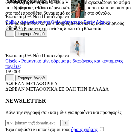
Υποκατηγορία
Maxi Dress
Οι λεπτές τιράντες και το βαθύ V ντεκολτέ αγκαλιάζουν το σώμα
Χρώμα
Lime
με κομψότητα, ενώ το αέρινο κάτω μέρος με το τολμηρό σκίσιμο
στο πόδι προσθέτει δυναμισμό και κίνηση στο σύνολο.
Έκπτωση-0%
Νέο
Προτεινόμενο
Callie - Απογείωση της Θηλυκότητας με Σατέν Λάμψη
Ένα φόρεμα ιδανικό για επίσημες περιστάσεις, καλοκαιρινούς
239.00€
γάμους ή βραδινές εμφανίσεις δίπλα στη θάλασσα.
Γρήγορη Αγορά
Έκπτωση-0%
Νέο
Προτεινόμενο
Gisele - Ρομαντικό μίνι φόρεμα με διαφάνειες και κεντημένες
παγιέτες
159.00€
Γρήγορη Αγορά
ΔΩΡΕΑΝ ΜΕΤΑΦΟΡΙΚΑ
ΔΩΡΕΑΝ ΜΕΤΑΦΟΡΙΚΑ ΣΕ ΟΛΗ ΤΗΝ ΕΛΛΑΔΑ
NEWSLETTER
Κάνε την εγγραφή σου και μάθε για προϊόντα και προσφορές
Email
+
Έχω διαβάσει κι αποδέχομαι τους
όρους χρήσης