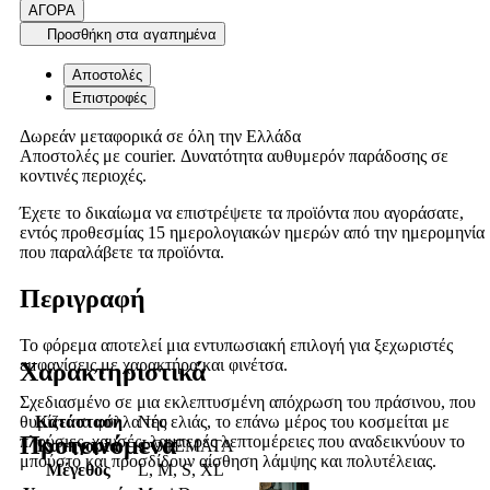
ΑΓΟΡΑ
Προσθήκη στα αγαπημένα
Αποστολές
Επιστροφές
Δωρεάν μεταφορικά σε όλη την Ελλάδα
Αποστολές με courier. Δυνατότητα αυθυμερόν παράδοσης σε
κοντινές περιοχές.
Έχετε το δικαίωμα να επιστρέψετε τα προϊόντα που αγοράσατε,
εντός προθεσμίας 15 ημερολογιακών ημερών από την ημερομηνία
που παραλάβετε τα προϊόντα.
Περιγραφή
Το φόρεμα αποτελεί μια εντυπωσιακή επιλογή για ξεχωριστές
εμφανίσεις με χαρακτήρα και φινέτσα.
Χαρακτηριστικά
Σχεδιασμένο σε μια εκλεπτυσμένη απόχρωση του πράσινου, που
Κατάσταση
Νέο
θυμίζει τα φύλλα της ελιάς, το επάνω μέρος του κοσμείται με
Προτεινόμενα
πλούσιες, χρυσές, λαμπερές λεπτομέρειες που αναδεικνύουν το
Κατηγορία
ΦΟΡΕΜΑΤΑ
μπούστο και προσδίδουν αίσθηση λάμψης και πολυτέλειας.
Μέγεθος
L, M, S, XL