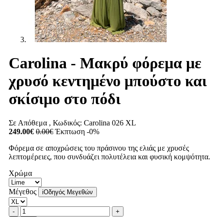
Carolina - Μακρύ φόρεμα με
χρυσό κεντημένο μπούστο και
σκίσιμο στο πόδι
Σε Απόθεμα
, Κωδικός:
Carolina 026 XL
249.00€
0.00€
Έκπτωση -0%
Φόρεμα σε αποχρώσεις του πράσινου της ελιάς με χρυσές
λεπτομέρειες, που συνδυάζει πολυτέλεια και φυσική κομψότητα.
Χρώμα
Μέγεθος
i
Οδηγός Μεγεθών
Ποσότητα
product.increase.quantity
product.decrease.quantity
-
+