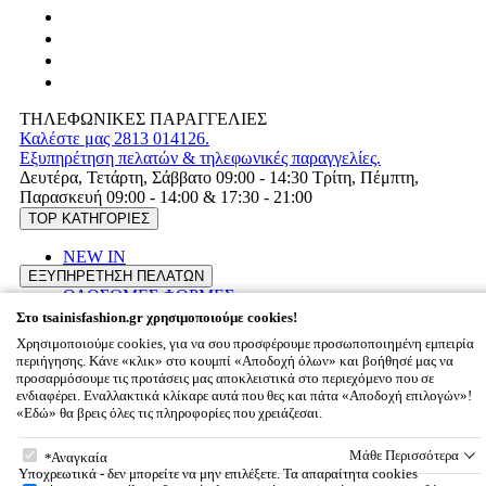
ΤΗΛΕΦΩΝΙΚΕΣ ΠΑΡΑΓΓΕΛΙΕΣ
Καλέστε μας 2813 014126.
Εξυπηρέτηση πελατών & τηλεφωνικές παραγγελίες.
Δευτέρα, Τετάρτη, Σάββατο 09:00 - 14:30 Τρίτη, Πέμπτη,
Παρασκευή 09:00 - 14:00 & 17:30 - 21:00
TOP ΚΑΤΗΓΟΡΙΕΣ
NEW IN
ΦΟΡΕΜΑΤΑ
ΕΞΥΠΗΡΕΤΗΣΗ ΠΕΛΑΤΩΝ
ΟΛΟΣΩΜΕΣ ΦΟΡΜΕΣ
Όροι χρήσης
BRIDAL COLLECTION
Στο tsainisfashion.gr χρησιμοποιούμε cookies!
Πολιτική Απορρήτου
ΠΟΙΟΙ ΕΙΜΑΣΤΕ
PLUS SIZE
Χρησιμοποιούμε cookies, για να σου προσφέρουμε προσωποποιημένη εμπειρία
Συχνές ερωτήσεις
SALES
περιήγησης. Κάνε «κλικ» στο κουμπί «Αποδοχή όλων» και βοήθησέ μας να
Εταιρικό προφίλ
Τρόποι Αποστολής / Μεταφορικά
προσαρμόσουμε τις προτάσεις μας αποκλειστικά στο περιεχόμενο που σε
Επικοινωνία
Επιστροφές προϊόντων
ενδιαφέρει. Εναλλακτικά κλίκαρε αυτά που θες και πάτα «Αποδοχή επιλογών»!
«Εδώ» θα βρεις όλες τις πληροφορίες που χρειάζεσαι.
Στο tsainisfashion.gr χρησιμοποιούμε cookies!
© 2026
Tsainisfashion.gr,
All rights reserved
Μάθε Περισσότερα
Αναγκαία
Designed & developed by
NETMECHANICS
Υποχρεωτικά - δεν μπορείτε να μην επιλέξετε. Τα απαραίτητα cookies