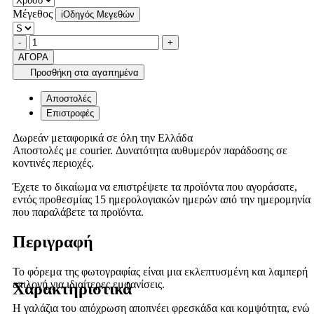
Μέγεθος
i
Οδηγός Μεγεθών
Ποσότητα
product.increase.quantity
product.decrease.quantity
-
+
ΑΓΟΡΑ
Προσθήκη στα αγαπημένα
Αποστολές
Επιστροφές
Δωρεάν μεταφορικά σε όλη την Ελλάδα
Αποστολές με courier. Δυνατότητα αυθυμερόν παράδοσης σε
κοντινές περιοχές.
Έχετε το δικαίωμα να επιστρέψετε τα προϊόντα που αγοράσατε,
εντός προθεσμίας 15 ημερολογιακών ημερών από την ημερομηνία
που παραλάβετε τα προϊόντα.
Περιγραφή
Το φόρεμα της φωτογραφίας είναι μια εκλεπτυσμένη και λαμπερή
επιλογή για ιδιαίτερες εμφανίσεις.
Χαρακτηριστικά
Η γαλάζια του απόχρωση αποπνέει φρεσκάδα και κομψότητα, ενώ