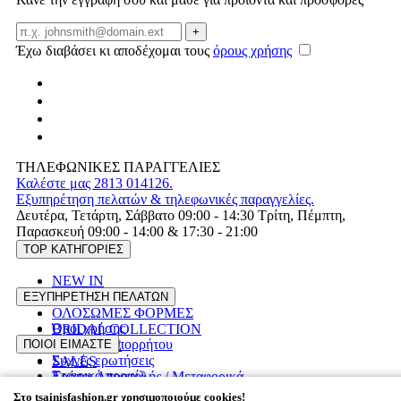
Email
+
Έχω διαβάσει κι αποδέχομαι τους
όρους χρήσης
ΤΗΛΕΦΩΝΙΚΕΣ ΠΑΡΑΓΓΕΛΙΕΣ
Καλέστε μας 2813 014126.
Εξυπηρέτηση πελατών & τηλεφωνικές παραγγελίες.
Δευτέρα, Τετάρτη, Σάββατο 09:00 - 14:30 Τρίτη, Πέμπτη,
Παρασκευή 09:00 - 14:00 & 17:30 - 21:00
TOP ΚΑΤΗΓΟΡΙΕΣ
NEW IN
ΦΟΡΕΜΑΤΑ
ΕΞΥΠΗΡΕΤΗΣΗ ΠΕΛΑΤΩΝ
ΟΛΟΣΩΜΕΣ ΦΟΡΜΕΣ
Όροι χρήσης
BRIDAL COLLECTION
Πολιτική Απορρήτου
ΠΟΙΟΙ ΕΙΜΑΣΤΕ
PLUS SIZE
Συχνές ερωτήσεις
SALES
Εταιρικό προφίλ
Τρόποι Αποστολής / Μεταφορικά
Επικοινωνία
Επιστροφές προϊόντων
Στο tsainisfashion.gr χρησιμοποιούμε cookies!