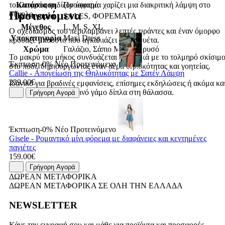
Κατάσταση
Προσφορά
το ελαφρώς ιριδίζον ύφασμα χαρίζει μια διακριτική λάμψη στο
Προτεινόμενα
σύνολο.
Κατηγορία
SALES, ΦΟΡΕΜΑΤΑ
Μέγεθος
L, M, S, XL
Ο σχεδιασμός του περιλαμβάνει λεπτές τιράντες και έναν όμορφο
Υποκατηγορία
Maxi Dress
κρουαζέ μπούστο που αγκαλιάζει τη σιλουέτα.
Χρώμα
Γαλάζιο, Σάπιο Μήλο, Χρυσό
Το μακρύ του μήκος συνδυάζεται αρμονικά με το τολμηρό σκίσιμ
Έκπτωση-0%
Νέο
Προτεινόμενο
στο πόδι, δημιουργώντας έναν αέρα θηλυκότητας και γοητείας.
Callie - Απογείωση της Θηλυκότητας με Σατέν Λάμψη
239.00€
Ιδανικό για βραδινές εμφανίσεις, επίσημες εκδηλώσεις ή ακόμα κα
έναν κομψό καλοκαιρινό γάμο δίπλα στη θάλασσα.
Γρήγορη Αγορά
Έκπτωση-0%
Νέο
Προτεινόμενο
Gisele - Ρομαντικό μίνι φόρεμα με διαφάνειες και κεντημένες
παγιέτες
159.00€
Γρήγορη Αγορά
ΔΩΡΕΑΝ ΜΕΤΑΦΟΡΙΚΑ
ΔΩΡΕΑΝ ΜΕΤΑΦΟΡΙΚΑ ΣΕ ΟΛΗ ΤΗΝ ΕΛΛΑΔΑ
NEWSLETTER
Κάνε την εγγραφή σου και μάθε για προϊόντα και προσφορές