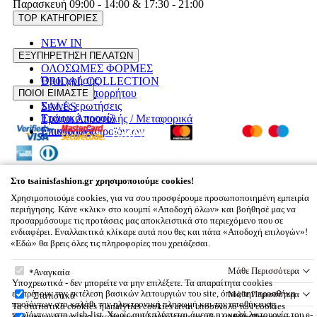
Παρασκευή 09:00 - 14:00 & 17:30 - 21:00
TOP ΚΑΤΗΓΟΡΙΕΣ
NEW IN
ΦΟΡΕΜΑΤΑ
ΕΞΥΠΗΡΕΤΗΣΗ ΠΕΛΑΤΩΝ
ΟΛΟΣΩΜΕΣ ΦΟΡΜΕΣ
Όροι χρήσης
BRIDAL COLLECTION
Πολιτική Απορρήτου
ΠΟΙΟΙ ΕΙΜΑΣΤΕ
PLUS SIZE
Συχνές ερωτήσεις
SALES
Εταιρικό προφίλ
Τρόποι Αποστολής / Μεταφορικά
Επικοινωνία
Επιστροφές προϊόντων
© 2026
Tsainisfashion.gr,
All rights reserved
Στο tsainisfashion.gr χρησιμοποιούμε cookies!
Designed & developed by
NETMECHANICS
Tsainisfashion.gr, Καλοκαιρινού 57 71202,
Χρησιμοποιούμε cookies, για να σου προσφέρουμε προσωποποιημένη εμπειρία
Ηράκλειο | info@tsainisfashion.gr | 2813 014126
περιήγησης. Κάνε «κλικ» στο κουμπί «Αποδοχή όλων» και βοήθησέ μας να
προσαρμόσουμε τις προτάσεις μας αποκλειστικά στο περιεχόμενο που σε
Καλάθι Αγορών
×
ενδιαφέρει. Εναλλακτικά κλίκαρε αυτά που θες και πάτα «Αποδοχή επιλογών»!
«Εδώ» θα βρεις όλες τις πληροφορίες που χρειάζεσαι.
Βάλε κάτι στο καλάθι σου
Στο tsainisfashion.gr χρησιμοποιούμε cookies!
Μάθε Περισσότερα
Αναγκαία
Υποχρεωτικά - δεν μπορείτε να μην επιλέξετε. Τα απαραίτητα cookies
επιτρέπουν την εκτέλεση βασικών λειτουργιών του site, όπως την προσθήκη
Μάθε Περισσότερα
Στατιστικά
προϊόντων στο καλάθι την ηλεκτρονική πληρωμή και την αποθήκευση
Τα στατιστικά cookies ή analytics cookies είναι υποσύνολο των cookies
προϊόντων στη wish-list. Χωρίς αυτά πλήττεται άμεσα η ομαλή λειτουργία του e-