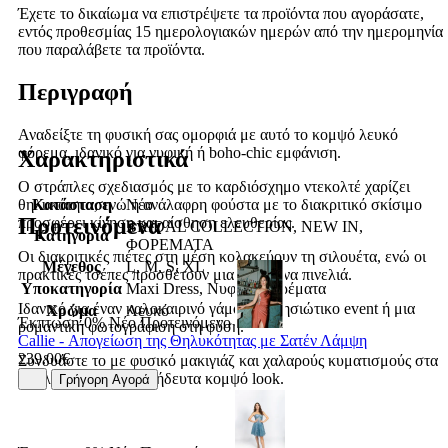
Έχετε το δικαίωμα να επιστρέψετε τα προϊόντα που αγοράσατε,
εντός προθεσμίας 15 ημερολογιακών ημερών από την ημερομηνία
που παραλάβετε τα προϊόντα.
Περιγραφή
Αναδείξτε τη φυσική σας ομορφιά με αυτό το κομψό λευκό
φόρεμα, ιδανικό για νυφική ή boho-chic εμφάνιση.
Χαρακτηριστικά
Ο στράπλες σχεδιασμός με το καρδιόσχημο ντεκολτέ χαρίζει
Κατάσταση
Νέο
θηλυκότητα, ενώ η ανάλαφρη φούστα με το διακριτικό σκίσιμο
Προτεινόμενα
προσφέρει κίνηση και αίσθηση ελευθερίας.
BRIDAL COLLECTION, NEW IN,
Κατηγορία
ΦΟΡΕΜΑΤΑ
Οι διακριτικές πιέτες στη μέση κολακεύουν τη σιλουέτα, ενώ οι
Μέγεθος
L, M, S, XL
πρακτικές τσέπες προσθέτουν μια μοντέρνα πινελιά.
Υποκατηγορία
Maxi Dress, Νυφικά Φορέματα
Ιδανικό για έναν καλοκαιρινό γάμο, ένα νησιώτικο event ή μια
Χρώμα
Λευκό
Έκπτωση-0%
Νέο
Προτεινόμενο
ρομαντική φωτογράφιση στη φύση.
Callie - Απογείωση της Θηλυκότητας με Σατέν Λάμψη
239.00€
Συνδυάστε το με φυσικό μακιγιάζ και χαλαρούς κυματισμούς στα
μαλλιά για ένα ανεπιτήδευτα κομψό look.
Γρήγορη Αγορά