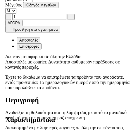
Μέγεθος
i
Οδηγός Μεγεθών
Ποσότητα
product.increase.quantity
product.decrease.quantity
-
+
ΑΓΟΡΑ
Προσθήκη στα αγαπημένα
Αποστολές
Επιστροφές
Δωρεάν μεταφορικά σε όλη την Ελλάδα
Αποστολές με courier. Δυνατότητα αυθυμερόν παράδοσης σε
κοντινές περιοχές.
Έχετε το δικαίωμα να επιστρέψετε τα προϊόντα που αγοράσατε,
εντός προθεσμίας 15 ημερολογιακών ημερών από την ημερομηνία
που παραλάβετε τα προϊόντα.
Περιγραφή
Αναδείξτε τη θηλυκότητα και τη λάμψη σας με αυτό το μοναδικό
maxi φόρεμα σε ρομαντική ροζ απόχρωση.
Χαρακτηριστικά
Διακοσμημένο με λαμπερές παγιέτες σε όλη την επιφάνειά του,