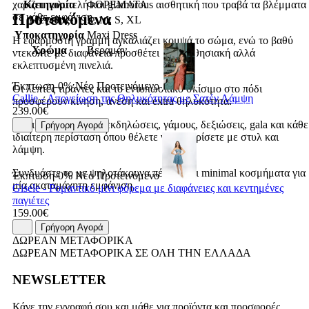
Κατηγορία
ΦΟΡΕΜΑΤΑ
χαρίζει πολυτελή και glamorous αισθητική που τραβά τα βλέμματα
Προτεινόμενα
σε κάθε εμφάνιση.
Μέγεθος
L, M, S, XL
Υποκατηγορία
Maxi Dress
Η εφαρμοστή γραμμή αγκαλιάζει κομψά το σώμα, ενώ το βαθύ
Χρώμα
Βεραμάν
ντεκολτέ με διαφάνεια προσθέτει μία αισθησιακή αλλά
εκλεπτυσμένη πινελιά.
Έκπτωση-0%
Νέο
Προτεινόμενο
Οι λεπτές τιράντες και το εντυπωσιακό σκίσιμο στο πόδι
Callie - Απογείωση της Θηλυκότητας με Σατέν Λάμψη
προσφέρουν κίνηση, άνεση και extra θηλυκότητα.
239.00€
Ιδανικό για βραδινές εκδηλώσεις, γάμους, δεξιώσεις, gala και κάθε
Γρήγορη Αγορά
ιδιαίτερη περίσταση όπου θέλετε να ξεχωρίσετε με στυλ και
λάμψη.
Συνδυάστε το με ψηλοτάκουνα πέδιλα και minimal κοσμήματα για
Έκπτωση-0%
Νέο
Προτεινόμενο
μία ακαταμάχητη εμφάνιση.
Gisele - Ρομαντικό μίνι φόρεμα με διαφάνειες και κεντημένες
παγιέτες
159.00€
Γρήγορη Αγορά
ΔΩΡΕΑΝ ΜΕΤΑΦΟΡΙΚΑ
ΔΩΡΕΑΝ ΜΕΤΑΦΟΡΙΚΑ ΣΕ ΟΛΗ ΤΗΝ ΕΛΛΑΔΑ
NEWSLETTER
Κάνε την εγγραφή σου και μάθε για προϊόντα και προσφορές