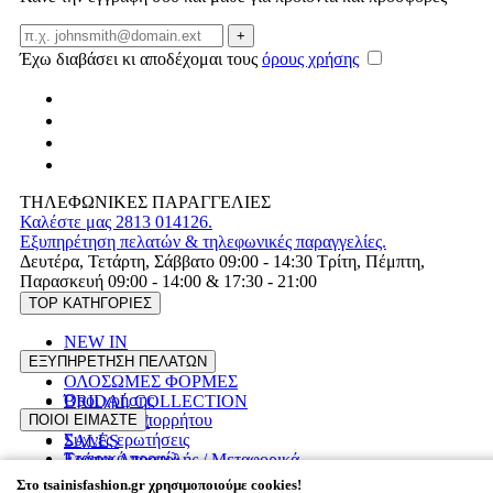
Email
+
Έχω διαβάσει κι αποδέχομαι τους
όρους χρήσης
ΤΗΛΕΦΩΝΙΚΕΣ ΠΑΡΑΓΓΕΛΙΕΣ
Καλέστε μας 2813 014126.
Εξυπηρέτηση πελατών & τηλεφωνικές παραγγελίες.
Δευτέρα, Τετάρτη, Σάββατο 09:00 - 14:30 Τρίτη, Πέμπτη,
Παρασκευή 09:00 - 14:00 & 17:30 - 21:00
TOP ΚΑΤΗΓΟΡΙΕΣ
NEW IN
ΦΟΡΕΜΑΤΑ
ΕΞΥΠΗΡΕΤΗΣΗ ΠΕΛΑΤΩΝ
ΟΛΟΣΩΜΕΣ ΦΟΡΜΕΣ
Όροι χρήσης
BRIDAL COLLECTION
Πολιτική Απορρήτου
ΠΟΙΟΙ ΕΙΜΑΣΤΕ
PLUS SIZE
Συχνές ερωτήσεις
SALES
Εταιρικό προφίλ
Τρόποι Αποστολής / Μεταφορικά
Επικοινωνία
Επιστροφές προϊόντων
Στο tsainisfashion.gr χρησιμοποιούμε cookies!